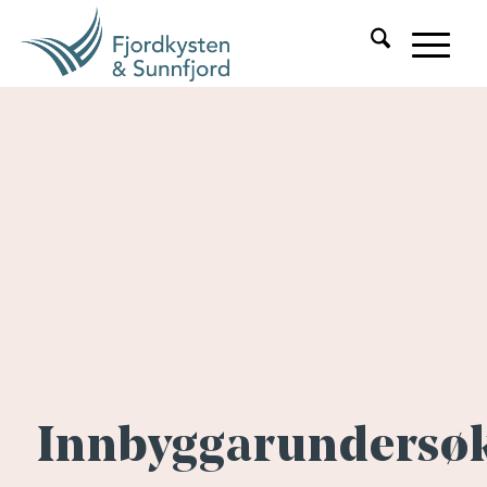
Innbyggarundersø