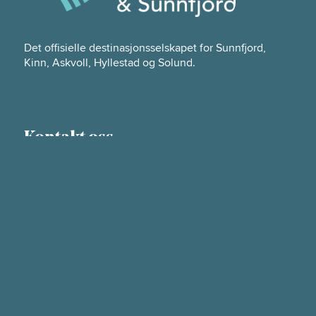
Det offisielle destinasjonsselskapet for Sunnfjord,
Kinn, Askvoll, Hyllestad og Solund.
Kontakt oss
Adresse: Strandgata 30, 6900 Florø
Telefon:
57 74 30 00
E-post:
mail@fjordkysten.no