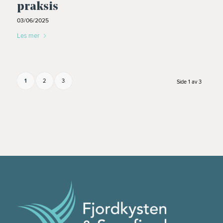
praksis
03/06/2025
Les mer
1
2
3
Side 1 av 3