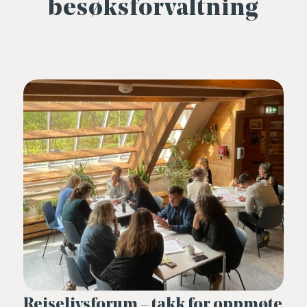
besøksforvaltning
Reiselivsforum – takk for oppmøte