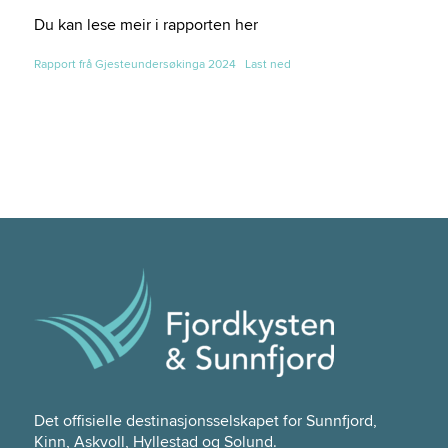
Du kan lese meir i rapporten her
Rapport frå Gjesteundersøkinga 2024
Last ned
Det offisielle destinasjonsselskapet for Sunnfjord,
Kinn, Askvoll, Hyllestad og Solund.